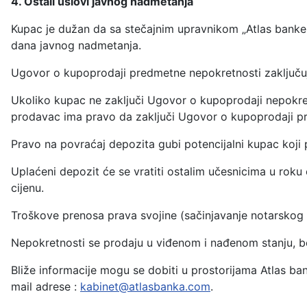
4. Ostali uslovi javnog nadmetanja
Kupac je dužan da sa stečajnim upravnikom „Atlas banke
dana javnog nadmetanja.
Ugovor o kupoprodaji predmetne nepokretnosti zaključu
Ukoliko kupac ne zaključi Ugovor o kupoprodaji nepokretno
prodavac ima pravo da zaključi Ugovor o kupoprodaji p
Pravo na povraćaj depozita gubi potencijalni kupac koji 
Uplaćeni depozit će se vratiti ostalim učesnicima u ro
cijenu.
Troškove prenosa prava svojine (sačinjavanje notarskog za
Nepokretnosti se prodaju u viđenom i nađenom stanju, b
Bliže informacije mogu se dobiti u prostorijama Atlas ba
mail adrese :
kabinet@atlasbanka.com
.