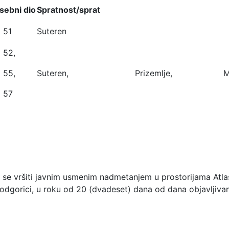
sebni dio
Spratnost/sprat
 51
Suteren
 52,
D 55,
Suteren, Prizemlje, Meza
 57
 se vršiti javnim usmenim nadmetanjem u prostorijama Atla
 Podgorici, u roku od 20 (dvadeset) dana od dana objavlji