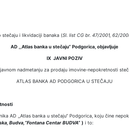
tečaju i likvidaciji banaka (
Sl. list CG br. 47/2001, 62/20
AD ,,Atlas banka u stečaju“ Podgorica, objavljuje
IX JAVNI POZIV
 javnom nadmetanju za prodaju imovine-nepokretnosti steč
ATLAS BANKA AD PODGORICA U STEČAJU
tnosti
ika AD ,,Atlas banka u stečaju“ Podgorica, koju čine nepok
nska, Budva,“Fontana Centar BUDVA“
)
i to: