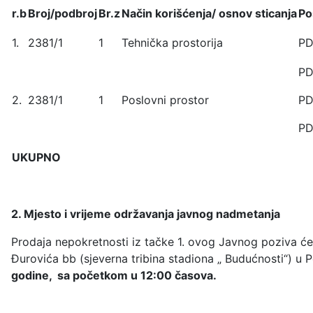
r.b
Broj/podbroj
Br.z
Način korišćenja/ osnov sticanja
Po
1.
2381/1
1
Tehnička prostorija
PD
PD
2.
2381/1
1
Poslovni prostor
P
PD
UKUPNO
2. Mjesto i vrijeme održavanja javnog nadmetanja
Prodaja nepokretnosti iz tačke 1. ovog Javnog poziva će
Đurovića bb (sjeverna tribina stadiona „ Budućnosti“) u
godine, sa početkom u 12:00 časova.