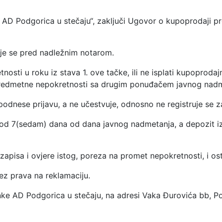
 AD Podgorica u stečaju“, zaključi Ugovor o kupoprodaji p
je se pred nadležnim notarom.
sti u roku iz stava 1. ove tačke, ili ne isplati kupoprodaj
redmetne nepokretnosti sa drugim ponuđačem javnog nadmet
podnese prijavu, a ne učestvuje, odnosno ne registruje se 
ku od 7(sedam) dana od dana javnog nadmetanja, a depozit 
pisa i ovjere istog, poreza na promet nepokretnosti, i osta
ez prava na reklamaciju.
nke AD Podgorica u stečaju, na adresi Vaka Đurovića bb, Po