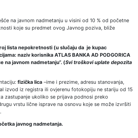
češće na javnom nadmetanju u visini od 10 % od početne
tnosti koje su predmet ovog Javnog poziva, bliže
 broj lista nepokretnosti (u slučaju da je kupac
trukcijama: naziv korisnika ATLAS BANKA AD PODGORICA
 na javnom nadmetanju“. (
Svi troškovi uplate depozita
taciju:
fizička lica
–ime i prezime, adresu stanovanja,
al izvod iz registra ili ovjerenu fotokopiju ne stariju od 15
za zastupanje ukoliko se prijava podnosi preko
rugu vrstu lične isprave na osnovu koje se može izvršiti
.
 početka javnog nadmetanja.