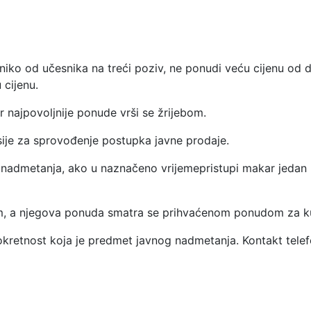
ko od učesnika na treći poziv, ne ponudi veću cijenu od 
 cijenu.
or najpovoljnije ponude vrši se žrijebom.
sije za sprovođenje postupka javne prodaje.
 nadmetanja, ako u naznačeno vrijemepristupi makar jedan u
em, a njegova ponuda smatra se prihvaćenom ponudom za k
kretnost koja je predmet javnog nadmetanja. Kontakt telef