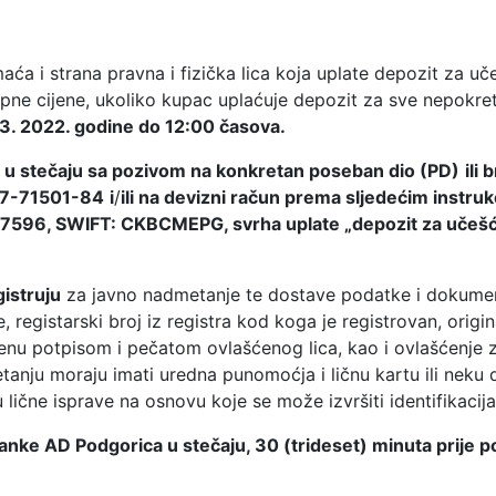
a i strana pravna i fizička lica koja uplate depozit za u
ne cijene, ukoliko kupac uplaćuje depozit za sve nepokre
03. 2022. godine do 12:00 časova.
 u stečaju sa pozivom na konkretan poseban dio (PD)
ili
7-71501-84
i
/
ili na devizni račun prema sljedećim ins
96, SWIFT: CKBCMEPG, svrha uplate „depozit za učešće
gistruju
za javno nadmetanje te dostave podatke i dokumen
e, registarski broj iz registra kod koga je registrovan, origin
erenu potpisom i pečatom ovlašćenog lica, kao i ovlašćenje 
nju moraju imati uredna punomoćja i ličnu kartu ili neku d
tu lične isprave na osnovu koje se može izvršiti identifikacija
 banke AD Podgorica u stečaju, 30 (trideset) minuta prije