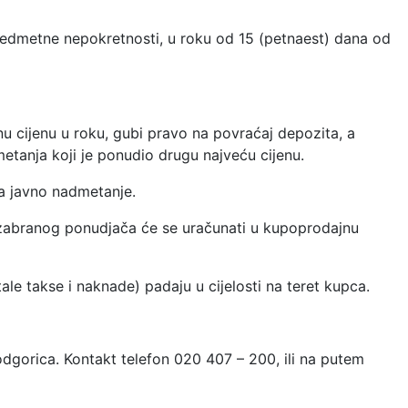
redmetne nepokretnosti, u roku od 15 (petnaest) dana od
nu cijenu u roku, gubi pravo na povraćaj depozita, a
anja koji je ponudio drugu najveću cijenu.
za javno nadmetanje.
izabranog ponudjača će se uračunati u kupoprodajnu
le takse i naknade) padaju u cijelosti na teret kupca.
dgorica. Kontakt telefon 020 407 – 200, ili na putem