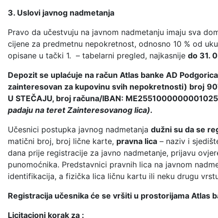
3. Uslovi javnog nadmetanja
Pravo da učestvuju na javnom nadmetanju imaju sva domać
cijene za predmetnu nepokretnost, odnosno 10 % od ukup
opisane u tački 1. – tabelarni pregled, najkasnije
do 31. 
Depozit se uplaćuje na račun Atlas banke AD Podgorica
zainteresovan za kupovinu svih nepokretnosti) broj
90
U STEČAJU, broj računa/IBAN: ME255100000000102575
padaju na teret Zainteresovanog lica).
Učesnici postupka javnog nadmetanja
dužni su da se re
matični broj, broj lične karte,
pravna lica
– naziv i sjedišt
dana prije registracije za javno nadmetanje, prijavu ovj
punomoćnika. Predstavnici pravnih lica na javnom nadmeta
identifikacija, a fizička lica ličnu kartu ili neku drugu vrs
Registracija učesnika će se vršiti u prostorijama Atlas
Licitacioni korak za :