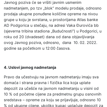
Javnog poziva će se vršiti javnim usmenim
nadmetanjem, po tzv „blok“ modelu prodaje, odnosno
prodaja ukupne ponuđene količine opreme na nivou
grupe u koju je svrstana, u prostorijama Atlas banke
AD Podgorica u stečaju, na adresi Vaka Đurovića bb
(sjeverna tribina stadiona „Budućnosti“) u Podgorici, u
roku od 20 (dvadeset) dana od dana objavljivanja
ovog Javnog poziva, odnosno, dana 10. 02. 2022.
godine sa početkom u 12:00 časova.
4. Uslovi javnog nadmetanja
Pravo da učestvuju na javnom nadmetanju imaju sva
domaća i strana pravna i fizička lica koja uplate
depozit za učešće na javnom nadmetanju u visini od
10 % od početne cijene za predmetnu grupu osnovnih
sredstava – opreme za koju se prijavljuje, odnosno 10
% od ukupne cijene, ukoliko kupac uplaćuje depozit za