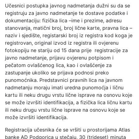
Učesnici postupka javnog nadmetanja dužni su da se
registruju za javno nadmetanje te dostave podatke i
dokumentaciju: fizička lica –ime i prezime, adresu
stanovanja, matični broj, broj lične karte, pravna lica –
naziv i sjedište, registarski broj iz registra kod koga je
registrovan, original izvod iz registra ili ovjerenu
fotokopiju ne stariju od 15 dana prije registracije za
javno nadmetanje, prijavu ovjerenu potpisom i
pečatom ovlašćenog lica, kao i ovlašćenje za
zastupanje ukoliko se prijava podnosi preko
punomoćnika. Predstavnici pravnih lica na javnom
nadmetanju moraju imati uredna punomoćja i ličnu
kartu ili neku drugu vrstu lične isprave na osnovu koje
se može izvršiti identifikacija, a fizička lica ličnu kartu
ili neku drugu vrstu lične isprave na osnovu koje se
može izvršiti identifikacija.
Registracija učesnika će se vršiti u prostorijama Atlas
banke AD Podgorica u stečaju, 30 (trideset) minuta