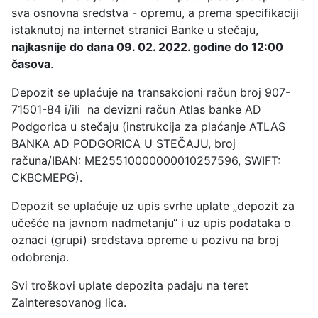
sva osnovna sredstva - opremu, a prema specifikaciji
istaknutoj na internet stranici Banke u stečaju,
najkasnije do dana 09. 02. 2022. godine do 12:00
časova
.
Depozit se uplaćuje na transakcioni račun broj 907-
71501-84 i/ili na devizni račun Atlas banke AD
Podgorica u stečaju (instrukcija za plaćanje ATLAS
BANKA AD PODGORICA U STEČAJU, broj
računa/IBAN: ME25510000000010257596, SWIFT:
CKBCMEPG).
Depozit se uplaćuje uz upis svrhe uplate „depozit za
učešće na javnom nadmetanju“ i uz upis podataka o
oznaci (grupi) sredstava opreme u pozivu na broj
odobrenja.
Svi troškovi uplate depozita padaju na teret
Zainteresovanog lica.