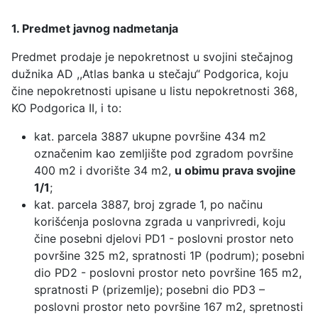
1. Predmet javnog nadmetanja
Predmet prodaje je nepokretnost u svojini stečajnog
dužnika AD ,,Atlas banka u stečaju“ Podgorica, koju
čine nepokretnosti upisane u listu nepokretnosti 368,
KO Podgorica II, i to:
kat. parcela 3887 ukupne površine 434 m2
označenim kao zemljište pod zgradom površine
400 m2 i dvorište 34 m2,
u obimu prava svojine
1/1
;
kat. parcela 3887, broj zgrade 1, po načinu
korišćenja poslovna zgrada u vanprivredi, koju
čine posebni djelovi PD1 - poslovni prostor neto
površine 325 m2, spratnosti 1P (podrum); posebni
dio PD2 - poslovni prostor neto površine 165 m2,
spratnosti P (prizemlje); posebni dio PD3 –
poslovni prostor neto površine 167 m2, spretnosti