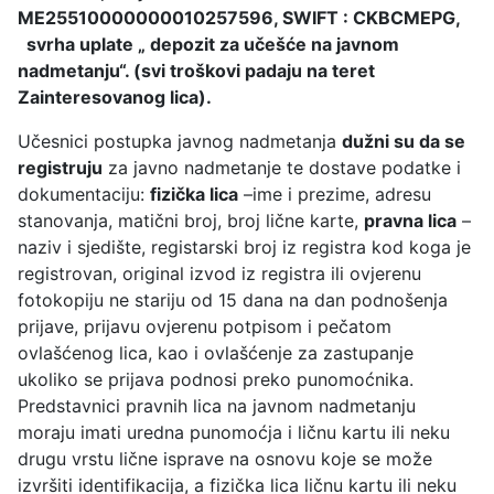
ME25510000000010257596, SWIFT : CKBCMEPG,
svrha uplate „ depozit za učešće na javnom
nadmetanju“. (svi troškovi padaju na teret
Zainteresovanog lica).
Učesnici postupka javnog nadmetanja
dužni su da se
registruju
za javno nadmetanje te dostave podatke i
dokumentaciju:
fizička lica
–ime i prezime, adresu
stanovanja, matični broj, broj lične karte,
pravna lica
–
naziv i sjedište, registarski broj iz registra kod koga je
registrovan, original izvod iz registra ili ovjerenu
fotokopiju ne stariju od 15 dana na dan podnošenja
prijave, prijavu ovjerenu potpisom i pečatom
ovlašćenog lica, kao i ovlašćenje za zastupanje
ukoliko se prijava podnosi preko punomoćnika.
Predstavnici pravnih lica na javnom nadmetanju
moraju imati uredna punomoćja i ličnu kartu ili neku
drugu vrstu lične isprave na osnovu koje se može
izvršiti identifikacija, a fizička lica ličnu kartu ili neku