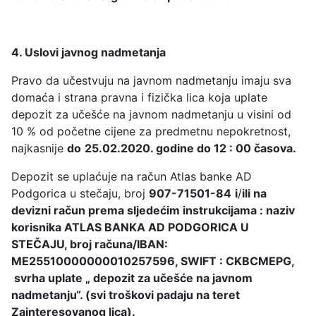
4. Uslovi javnog nadmetanja
Pravo da učestvuju na javnom nadmetanju imaju sva
domaća i strana pravna i fizička lica koja uplate
depozit za učešće na javnom nadmetanju u visini od
10 % od početne cijene za predmetnu nepokretnost,
najkasnije
do
25.02.2020. godine do 12 : 00 časova.
Depozit se uplaćuje na račun Atlas banke AD
Podgorica u stečaju, broj
907-71501-84
i
/
ili na
devizni račun prema sljedećim instrukcijama : naziv
korisnika ATLAS BANKA AD PODGORICA U
STEČAJU, broj računa/IBAN:
ME25510000000010257596, SWIFT : CKBCMEPG,
svrha uplate „ depozit za učešće na javnom
nadmetanju“. (svi troškovi padaju na teret
Zainteresovanog lica).