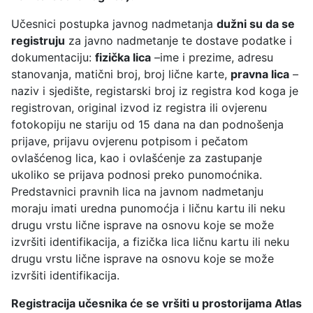
Učesnici postupka javnog nadmetanja
dužni su da se
registruju
za javno nadmetanje te dostave podatke i
dokumentaciju:
fizička lica
–ime i prezime, adresu
stanovanja, matični broj, broj lične karte,
pravna lica
–
naziv i sjedište, registarski broj iz registra kod koga je
registrovan, original izvod iz registra ili ovjerenu
fotokopiju ne stariju od 15 dana na dan podnošenja
prijave, prijavu ovjerenu potpisom i pečatom
ovlašćenog lica, kao i ovlašćenje za zastupanje
ukoliko se prijava podnosi preko punomoćnika.
Predstavnici pravnih lica na javnom nadmetanju
moraju imati uredna punomoćja i ličnu kartu ili neku
drugu vrstu lične isprave na osnovu koje se može
izvršiti identifikacija, a fizička lica ličnu kartu ili neku
drugu vrstu lične isprave na osnovu koje se može
izvršiti identifikacija.
Registracija učesnika će se vršiti u prostorijama Atlas