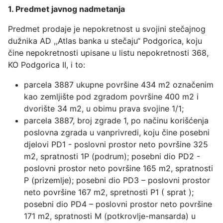
1. Predmet javnog nadmetanja
Predmet prodaje je nepokretnost u svojini stečajnog
dužnika AD ,,Atlas banka u stečaju“ Podgorica, koju
čine nepokretnosti upisane u listu nepokretnosti 368,
KO Podgorica II, i to:
parcela 3887 ukupne površine 434 m2 označenim
kao zemljište pod zgradom površine 400 m2 i
dvorište 34 m2, u obimu prava svojine 1/1;
parcela 3887, broj zgrade 1, po načinu korišćenja
poslovna zgrada u vanprivredi, koju čine posebni
djelovi PD1 - poslovni prostor neto površine 325
m2, spratnosti 1P (podrum); posebni dio PD2 -
poslovni prostor neto površine 165 m2, spratnosti
P (prizemlje); posebni dio PD3 – poslovni prostor
neto površine 167 m2, spretnosti P1 ( sprat );
posebni dio PD4 – poslovni prostor neto površine
171 m2, spratnosti M (potkrovlje-mansarda) u