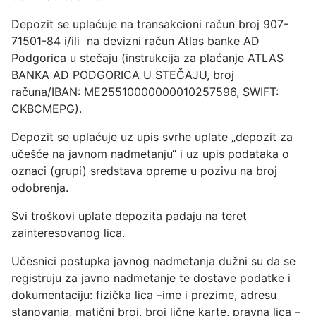
Depozit se uplaćuje na transakcioni račun broj 907-
71501-84 i/ili na devizni račun Atlas banke AD
Podgorica u stečaju (instrukcija za plaćanje ATLAS
BANKA AD PODGORICA U STEČAJU, broj
računa/IBAN: ME25510000000010257596, SWIFT:
CKBCMEPG).
Depozit se uplaćuje uz upis svrhe uplate „depozit za
učešće na javnom nadmetanju“ i uz upis podataka o
oznaci (grupi) sredstava opreme u pozivu na broj
odobrenja.
Svi troškovi uplate depozita padaju na teret
zainteresovanog lica.
Učesnici postupka javnog nadmetanja dužni su da se
registruju za javno nadmetanje te dostave podatke i
dokumentaciju: fizička lica –ime i prezime, adresu
stanovanja, matični broj, broj lične karte, pravna lica –