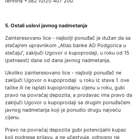
termina +382 (0)20 407 200.
5. Ostali uslovi javnog nadmetanja
Zainteresovano lice - najbolji ponuđač je dužan da sa
stečajnim upravnikom „Atlas banke AD Podgorica u
stečaju“, zaključi Ugovor o kupoprodaji, u roku od 15
(petnaest) dana od dana javnog nadmetanja.
Ukoliko zainteresovano lice - najbolji ponuđač ne
zaključi Ugovor o kupoprodaji u roku iz stava 1. ove
tačke ili ne isplati kupoprodajnu cijenu u roku, gubi
pravo na povraćaj depozita, a prodavac ima pravo da
zaključi Ugovor o kupoprodaji sa drugim ponuđačem
javnog nadmetanja koji je ponudio drugu najveću
cijenu.
Pravo na povraćaj depozita gubi potencijalni kupac
koji podnese prijavu, a ne učestvuje, odnosno ne