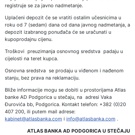
registruje se za javno nadmetanje.
Uplaćeni depozit će se vratiti ostalim učesnicima u
roku od 7 (sedam) dana od dana javnog nadmetanja, a
depozit izabranog ponuđača će se uračunati u
kupoprodajnu cijenu.
Troškovi preuzimanja osnovnog sredstva padaju u
cijelosti na teret kupca.
Osnovna sredstva se prodaju u viđenom i nađenom
stanju, bez prava na reklamaciju.
Bliže informacije mogu se dobiti u prostorijama Atlas
banke AD Podgorica u stečaju, na adresi Vaka
Đurovića bb, Podgorica. Kontakt telefon: +382 (0)20
407 200, ili putem mail adrese:
kabinet@atlasbanka.com
i
info@atlasbanka.com
.
ATLAS BANKA AD PODGORICA U STE
ČAJU