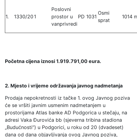
Poslovni
Osmi
1.
1330/20
1
prostor u
PD 1031
1014 
sprat
vanprivredi
Početna cijena iznosi 1.919.791,00 eura.
2. Mjesto i vrijeme održavanja javnog nadmetanja
Prodaja nepokretnosti iz tačke 1. ovog Javnog poziva
će se vršiti javnim usmenim nadmetanjem u
prostorijama Atlas banke AD Podgorica u stečaju, na
adresi Vaka Đurovića bb (sjeverna tribina stadiona
„Budućnosti“) u Podgorici, u roku od 20 (dvadeset)
dana od dana objavljivanja ovog Javnog poziva,