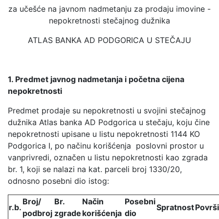
za učešće na javnom nadmetanju za prodaju imovine -
nepokretnosti stečajnog dužnika
ATLAS BANKA AD PODGORICA U STEČAJU
1. Predmet javnog nadmetanja i početna cijena
nepokretnosti
Predmet prodaje su nepokretnosti u svojini stečajnog
dužnika Atlas banka AD Podgorica u stečaju, koju čine
nepokretnosti upisane u listu nepokretnosti 1144 KO
Podgorica I, po načinu korišćenja poslovni prostor u
vanprivredi, označen u listu nepokretnosti kao zgrada
br. 1, koji se nalazi na kat. parceli broj 1330/20,
odnosno posebni dio istog:
Broj/
Br.
Način
Posebni
r.b.
Spratnost
Površ
podbroj
zgrade
korišćenja
dio