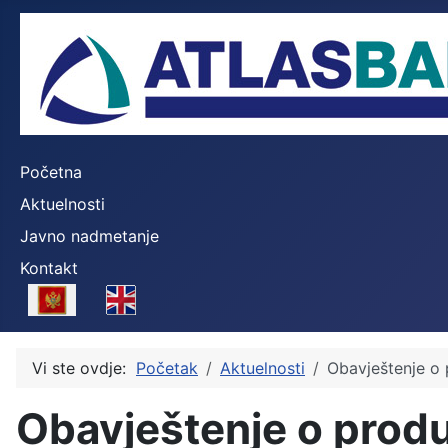
Početna
Aktuelnosti
Javno nadmetanje
Kontakt
Select your language
Vi ste ovdje:
Početak
Aktuelnosti
Obavještenje o
Obavještenje o prod