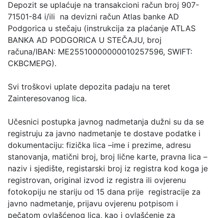
Depozit se uplaćuje na transakcioni račun broj 907-
71501-84 i/ili na devizni račun Atlas banke AD
Podgorica u stečaju (instrukcija za plaćanje ATLAS
BANKA AD PODGORICA U STEČAJU, broj
računa/IBAN: ME25510000000010257596, SWIFT:
CKBCMEPG).
Svi troškovi uplate depozita padaju na teret
Zainteresovanog lica.
Učesnici postupka javnog nadmetanja dužni su da se
registruju za javno nadmetanje te dostave podatke i
dokumentaciju: fizička lica –ime i prezime, adresu
stanovanja, matični broj, broj lične karte, pravna lica –
naziv i sjedište, registarski broj iz registra kod koga je
registrovan, original izvod iz registra ili ovjerenu
fotokopiju ne stariju od 15 dana prije registracije za
javno nadmetanje, prijavu ovjerenu potpisom i
pečatom ovlašćenog lica, kao i ovlašćenje za