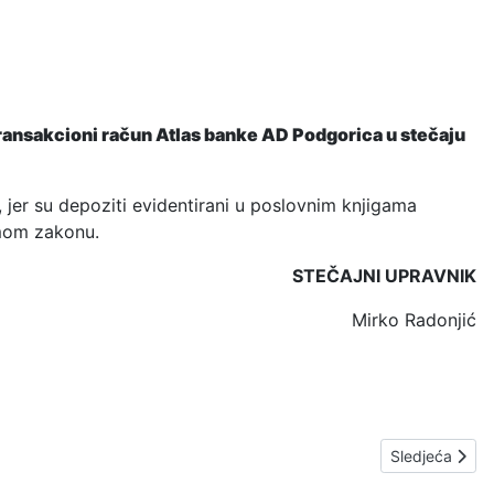
ransakcioni račun Atlas banke AD Podgorica u stečaju
 jer su depoziti evidentirani u poslovnim knjigama
amom zakonu.
STEČAJNI UPRAVNIK
Mirko Radonjić
Next article:
Sledjeća