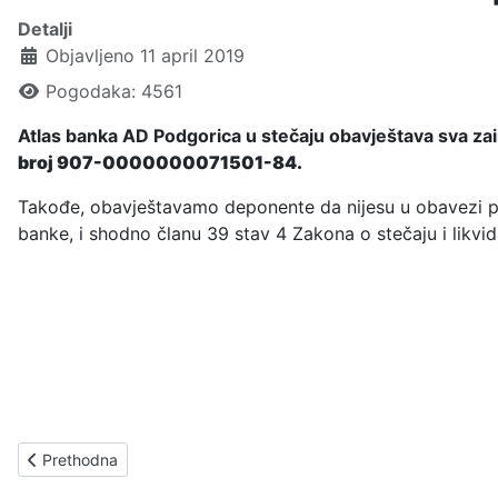
Detalji
Objavljeno 11 april 2019
Pogodaka: 4561
Atlas banka AD Podgorica u stečaju obavještava sva za
broj 907-0000000071501-84.
Takođe, obavještavamo deponente da nijesu u obavezi prij
banke, i shodno članu 39 stav 4 Zakona o stečaju i likvi
Previous article: OBAVJEŠTENJE 07. maj 2019.
Prethodna