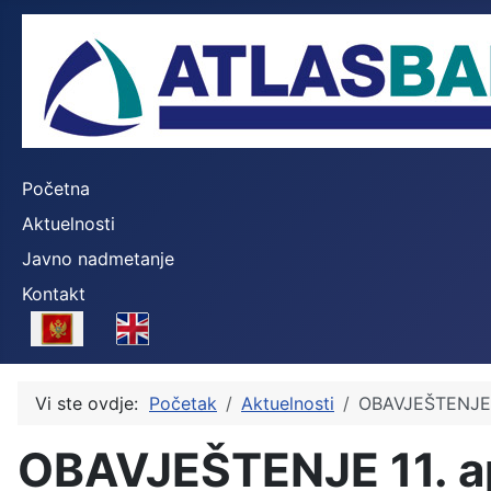
Početna
Aktuelnosti
Javno nadmetanje
Kontakt
Select your language
Vi ste ovdje:
Početak
Aktuelnosti
OBAVJEŠTENJE 1
OBAVJEŠTENJE 11. ap